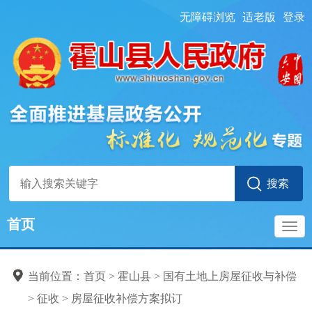
无障碍浏览
适老版
登录
首页
导
当前位置：
首页
> 霍山县
>
国有土地上房屋征收与补偿
航
>
征收
>
房屋征收补偿方案拟订