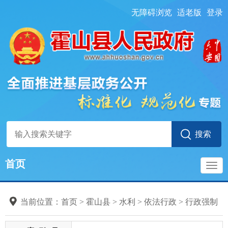
无障碍浏览
适老版
登录
首页
导
当前位置：
首页
> 霍山县
>
水利
>
依法行政
>
行政强制
航