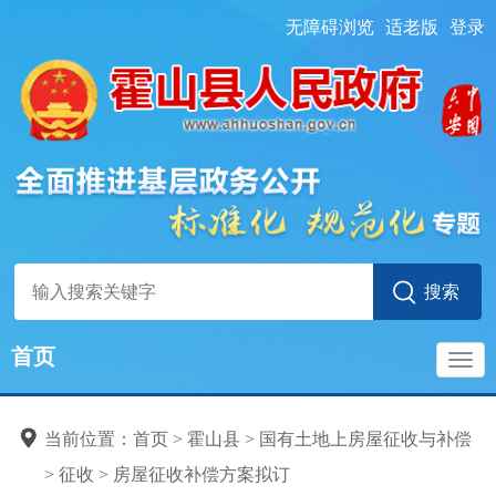
无障碍浏览
适老版
登录
首页
导
当前位置：
首页
> 霍山县
>
国有土地上房屋征收与补偿
航
>
征收
>
房屋征收补偿方案拟订