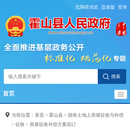
无障碍浏览
适老版
登录
首页
导
当前位置：
首页
> 霍山县
>
国有土地上房屋征收与补偿
航
>
征收
>
房屋征收补偿方案拟订