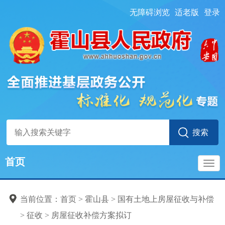
无障碍浏览
适老版
登录
首页
导
当前位置：
首页
> 霍山县
>
国有土地上房屋征收与补偿
航
>
征收
>
房屋征收补偿方案拟订