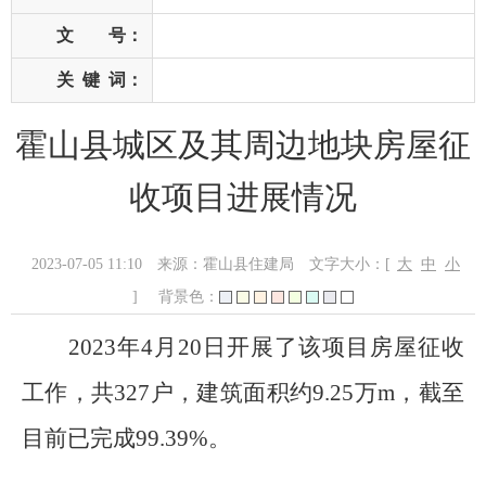
文 号：
关
键
词：
霍山县城区及其周边地块房屋征
收项目进展情况
2023-07-05 11:10
来源：霍山县住建局
文字大小：[
大
中
小
]
背景色：
202
3
年
4
月
20
日
开展了该项目房屋征收
工作，共
327户，建筑面积约9.25万m，截至
目前已完成99.39%。