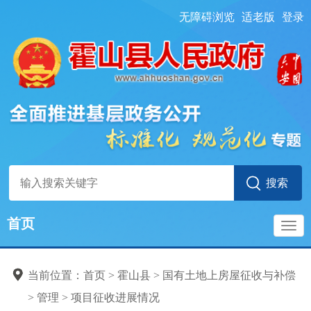
无障碍浏览
适老版
登录
首页
导
当前位置：
首页
> 霍山县
>
国有土地上房屋征收与补偿
航
>
管理
>
项目征收进展情况