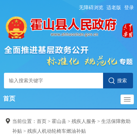
无障碍浏览
适老版
登录
首页
导
当前位置：
首页
> 霍山县
>
残疾人服务
>
生活保障救助
航
补贴
>
残疾人机动轮椅车燃油补贴