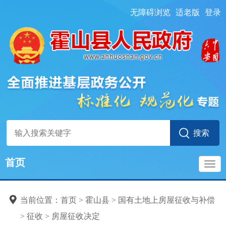
无障碍浏览
适老版
登录
首页
导
当前位置：
首页
> 霍山县
>
国有土地上房屋征收与补偿
航
>
征收
>
房屋征收决定