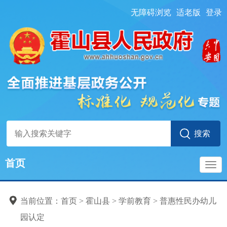
无障碍浏览
适老版
登录
首页
导
当前位置：
首页
> 霍山县
>
学前教育
>
普惠性民办幼儿
航
园认定