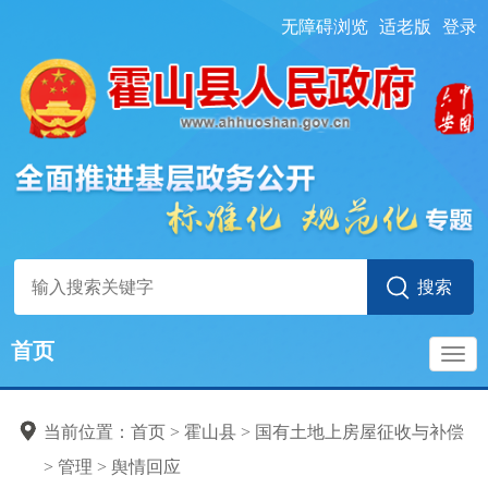
无障碍浏览
适老版
登录
首页
导
当前位置：
首页
> 霍山县
>
国有土地上房屋征收与补偿
航
>
管理
>
舆情回应