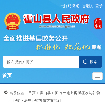
无障碍浏览
适老版
登录
首页
导
当前位置：
首页
> 霍山县
>
国有土地上房屋征收与补偿
航
>
征收
>
房屋征收补偿方案拟订