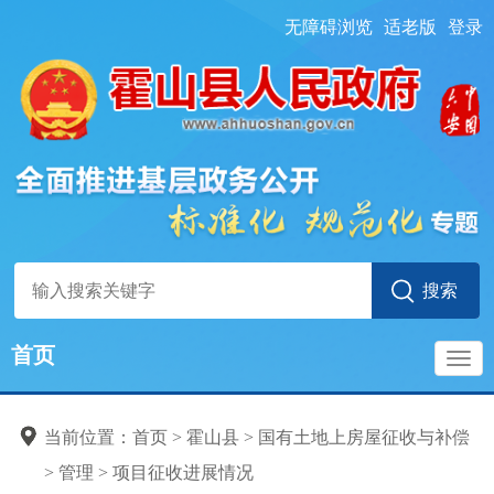
无障碍浏览
适老版
登录
首页
导
当前位置：
首页
> 霍山县
>
国有土地上房屋征收与补偿
航
>
管理
>
项目征收进展情况