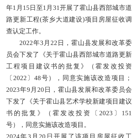
年
1
月
15
日至
1
月
31
开展了霍山县西部城市道
路更新工程
(
茶乡大道建设
)
项目房屋征收调
查认定工作。
202
2
年
3
月
2
2
日，霍山县发展和改革委
员会下发了《关于霍山县西部城市道路更新
工程
项目
建议书的批复》（霍发改投资
〔
202
2
〕
48
号）
，
同意实施该改造项目
；
202
3
年
9
月
2
0
日，霍山县发展和改革委员会
下发了《关于霍山县艺术学校新建项目建议
书的批复》（霍发改投资〔
202
3
〕
151
号），同意实施该改造项目
。
202
4
年
3
月
20
日开展了该项目房屋征收工