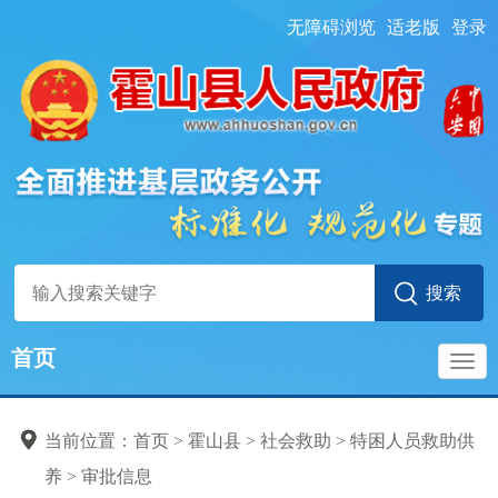
无障碍浏览
适老版
登录
首页
导
当前位置：
首页
> 霍山县
>
社会救助
>
特困人员救助供
航
养
>
审批信息