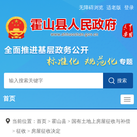
无障碍浏览
适老版
登录
首页
导
当前位置：
首页
> 霍山县
>
国有土地上房屋征收与补偿
航
>
征收
>
房屋征收决定