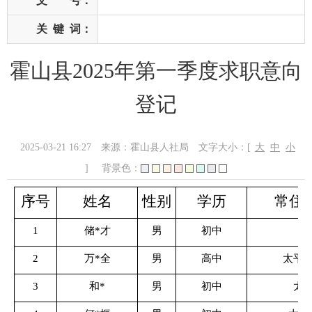
文 号：
关
键
词：
霍山县2025年第一季度求职意向
登记
2025-03-21 16:27
来源：霍山县人社局
文字大小：[
大
中
小
]
背景色：
序号
姓名
性别
学历
常住
1
储*才
男
初中
2
万*全
男
高中
太平
3
和*
男
初中
太