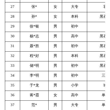
27
张*
女
大专
霍
28
孙*
女
本科
黑石
29
徐*银
男
初中
30
杨*志
男
高中
黑石
31
聂*胜
男
初中
黑石
32
程*好
男
本科
黑石
33
储*明
男
初中
黑石
34
李*明
男
初中
三板
35
于*龙
男
小学
城
36
蒋*霞
女
高中
单龙
37
范*
男
大专
单龙