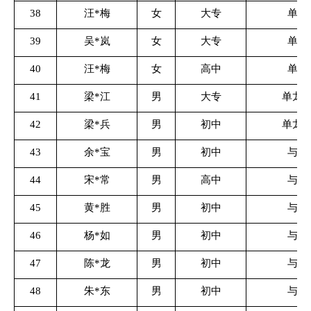
38
汪*梅
女
大专
单龙
39
吴*岚
女
大专
单龙
40
汪*梅
女
高中
单龙
41
梁*江
男
大专
单龙
42
梁*兵
男
初中
单龙
43
余*宝
男
初中
与儿
44
宋*常
男
高中
与儿
45
黄*胜
男
初中
与儿
46
杨*如
男
初中
与儿
47
陈*龙
男
初中
与儿
48
朱*东
男
初中
与儿