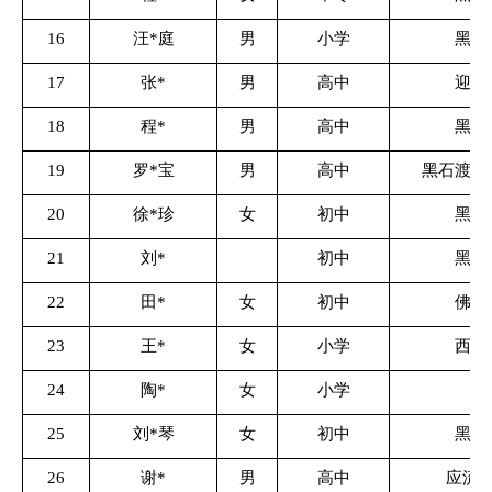
16
汪*庭
男
小学
黑石
17
张*
男
高中
迎驾
18
程*
男
高中
黑石
19
罗*宝
男
高中
黑石渡黄
20
徐*珍
女
初中
黑石
21
刘*
初中
黑石
22
田*
女
初中
佛子
23
王*
女
小学
西石
24
陶*
女
小学
25
刘*琴
女
初中
黑石
26
谢*
男
高中
应流