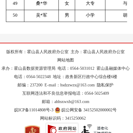
49
桑*华
女
大专
与儿
50
吴*军
男
小学
胡大
版权所有：霍山县人民政府办公室
主办：霍山县人民政府办公室
网站地图
承办：霍山县数据资源管理局
电话：0564-5031012
霍山县融媒体中心
电话：0564-5022348
地址：政务新区行政中心综合楼6楼
邮编：237200
E-mail：hsdzzwzx@163.com
隐私保护
互联网违法和不良信息举报电话：0564-5025409
邮箱：ahhsxwxb@163.com
皖ICP备11014808号-3
皖公网安备 34152502000002号
网站标识码：3415250062