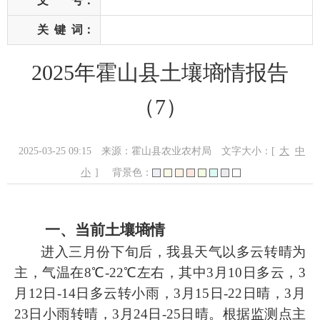
文 号：
关
键
词：
2025年霍山县土壤墒情报告
（7）
2025-03-25 09:15
来源：霍山县农业农村局
文字大小：[
大
中
小
]
背景色：
一、当前土壤墒情
进入
三
月份
下
旬
后
，我县天气
以多云转晴为
主
，
气温在
8℃-22℃左右，其中3月10日多云，3
月12日-14日多云转小雨，3月15日-22日晴，3月
23日小雨转晴，3月24日-25日晴
。根据监测点主