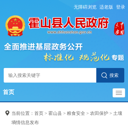
无障碍浏览
适老版
登录
首页
导
当前位置：
首页
> 霍山县
>
粮食安全
>
农田保护
>
土壤
航
墒情信息发布