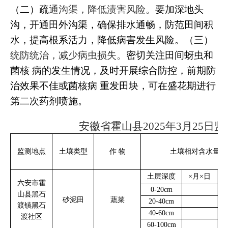
（二）
疏
通沟渠，降低渍害风险。
要加深地头
沟，开通
田外沟渠，确保排水通畅，防范田间积
水，提高根系活力，降低病害发生风险。（三）
统防统治，减少病虫损失。
密切关注田间蚜虫和
菌核
病的发生情况，及时开展综合防控，前期防
治效果不佳或菌核病
重发田块，可在盛花期进行
第二次药剂喷施。
安徽省霍山县
202
5
年
3月25
日监
监测地点
土壤类型
作
物
土壤相对含水量％
土层深度
×
月
×
日
3
六安市霍
0-20cm
山县黑石
砂泥田
蔬菜
20-40cm
渡镇黑石
40-60cm
渡社区
60-100cm