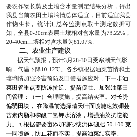
要农作物长势及土壤含水量测定结果分析，得出
我县当前农田土壤墒情总体
适宜
，目前适宜我县
作物生长。统计汇总各监测点取土测定数据可
知，全县
0-20cm表层土壤相对含水量
为
78.22
%，
20-40cm土壤相对含水量
为
81.07
%。
二、农业生产建议
据天气预报，
预计
3月28-30日受寒潮天气影
响，气温下降10-12
℃
。各乡镇根据油菜苗情和土
壤墒情加强冷害预防及田管措施应对，
下一步油
菜田管重点要防冻抗逆、提苗促壮、加强油菜田
间管理：
（一）合理喷施，提高结实率。
对长势
偏弱田块，
在降温前选择晴天叶面喷施速效硼芸
苔素内脂和磷酸二氢钾水溶液，增强油菜抗逆能
力。可根据需要亩添加硼砂或流体硼肥
50-100 克
一同喷施，防止花而不实，提高油菜结实率。