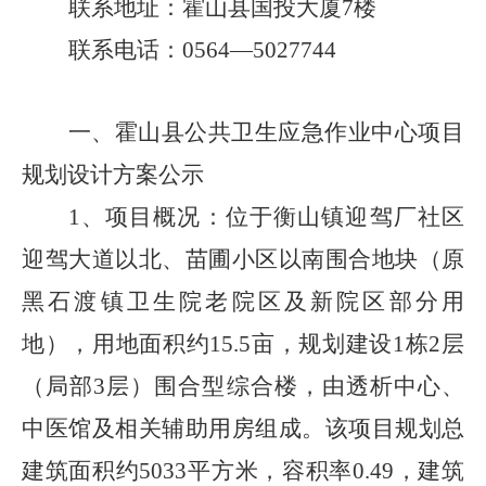
联系地址：霍山县国投大厦
7
楼
联系电话：
0564—5027744
一、
霍山县公共卫生应急作业中心项目
规划设计方案
公示
1
、
项目概况：
位于衡山镇迎驾厂社区
迎驾大道以北、苗圃小区以南围合地块（原
黑石渡镇卫生院老院区及新院区部分用
地），用地面积约
15.5
亩，规划建设
1
栋
2
层
（局部
3
层）围合型综合楼，由透析中心、
中医馆及相关辅助用房组成。该项目规划总
建筑面积约
5033
平方米，容积率
0.49
，建筑