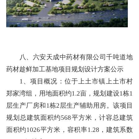
八、
六安天成中药材有限公司千吨道地
药材趁鲜加工基地项目规划设计方案
公示
1、
项目概况：
位于上土市镇上土市村
郑家湾组，用地面积约
1.2
亩，规划建设
1
栋
1
层生产厂房和
1
栋
2
层生产辅助用房
。该项目
规划总建筑面积约
568
平方米，计容总建筑
面积约
1026
平方米，容积率
1.28
，建筑系数