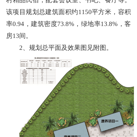
该项目规划总建筑面积约
1150
平方米，容积
率
0.94
，建筑密度
73.8%
，绿地率
13.8%
，客
房
13
间。
2、
规划总平面及效果图
见附图
。