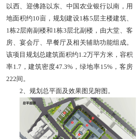
以西、迎佛路以东、中国农业银行以南，用
地面积约
10
亩，规划建设
1
栋
5
层主楼建筑、
1
栋
2
层南副楼和
1
栋
3
层北副楼，由大堂、客
房、宴会厅、早餐厅及相关辅助功能组成。
该项目规划总建筑面积约
1.2
万平方米，容积
率
1.7
，建筑密度
47.3%
，绿地率
15%
，客房
222
间。
2、
规划总平面及效果图
见附图
。