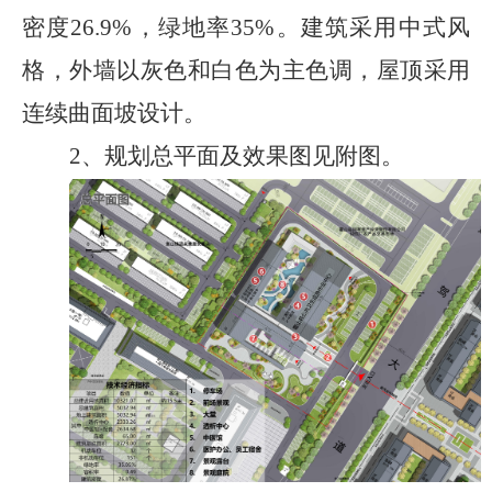
密度
26.9%
，绿地率
35%
。建筑采用中式风
格，外墙以灰色和白色为主色调，屋顶采用
连续曲面坡设计。
2
、
规划总平面及效果图
见附图
。