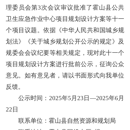
理委员会第
3
次
会议审议批准
了
霍山县公共
卫生应急作业中心项目规划设计方案等
十一
个
项目议题
。
依据《中华人民共和国城乡规
划法》《关于城乡规划公开公示的规定》及
规委会会议纪要等相关规定，现对此
十一
个
项目
规划设计方案
进行
批前公示，征询公众
意见。如有意见者，请以书面形式向我单位
反馈。
公示时间
：
202
5
年
5
月
23
日
—
202
5
年
6
月
22
日
联系单位：霍山县自然资源和规划局