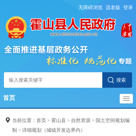
无障碍浏览
适老版
登录
首页
导
当前位置：
首页
> 霍山县
>
自然资源
>
国土空间规划编
航
制
>
详细规划（城镇开发边界内）