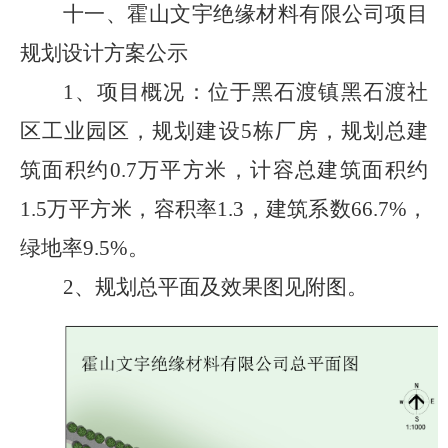
十一、
霍山文宇绝缘材料有限公司项目
规划设计方案
公示
1、
项目概况：
位于黑石渡镇黑石渡社
区工业园区，规划建设
5
栋厂房，规划总建
筑面积约
0.7
万平方米，计容总建筑面积约
1.5
万平方米，容积率
1.3
，建筑系数
66.7%
，
绿地率
9.5%
。
2、
规划总平面及效果图
见附图。