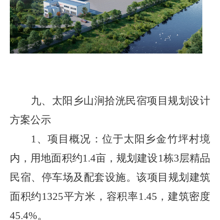
九、
太阳乡山涧拾洸民宿项目规划设计
方案
公示
1、
项目概况：
位于太阳乡金竹坪村境
内，用地面积约
1.4
亩，规划建设
1
栋
3
层精品
民宿、停车场及配套设施。该项目规划建筑
面积约
1325
平方米，容积率
1.45
，建筑密度
45.4%
。