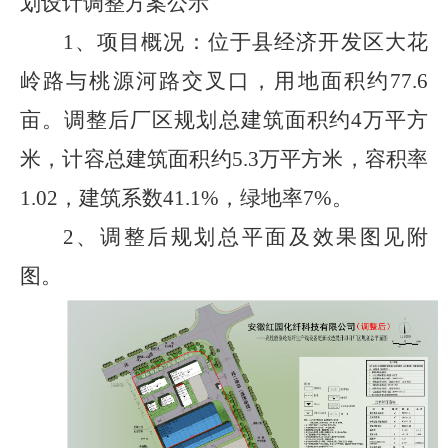
划设计调整方案
公示
1、
项目概况：
位于县经济开发区大花
岭路与桃源河路交叉口，用地面积约
77.6
亩。调整后厂区规划总建筑面积约
4
万平方
米，计容总建筑面积约
5.3
万平方米，容积率
1.02
，建筑系数
41.1%
，绿地率
7%
。
2、
调整后规划总平面及效果图
见附
图
。