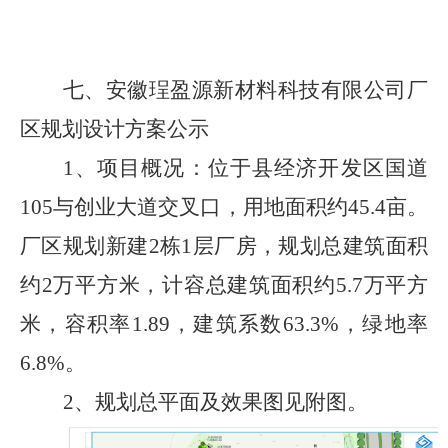
七、
安徽珵盈源新材料科技有限公司厂
区规划设计方案
公示
1、
项目概况：
位于县经济开发区国道
105
与创业大道交叉口，用地面积约
45.4
亩。
厂区规划新建
2
栋
1
层厂房，规划总建筑面积
约
2
万平方米，计容总建筑面积约
5.7
万平方
米，容积率
1.89
，建筑系数
63.3%
，绿地率
6.8%
。
2、
规划总平面及效果图
见附图
。