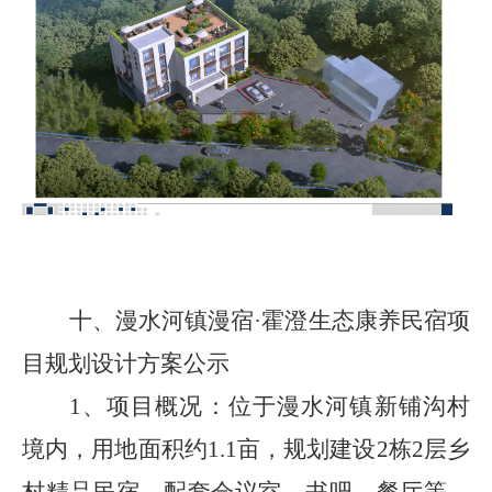
十、
漫水河镇漫宿
·霍澄生态康养民宿项
目规划设计方案
公示
1、
项目概况：
位于漫水河镇新铺沟村
境内，用地面积约
1.1
亩，规划建设
2
栋
2
层乡
村精品民宿，配套会议室、书吧、餐厅等。