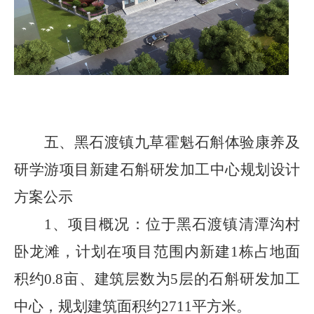
五、
黑石渡镇九草霍魁石斛体验康养及
研学游项目新建石斛研发加工中心规划设计
方案公示
1、
项目概况：
位于黑石渡镇清潭沟村
卧龙滩，计划在项目范围内新建
1
栋占地面
积约
0.8
亩、建筑层数为
5
层的石斛研发加工
中心，规划建筑面积约
2711
平方米。