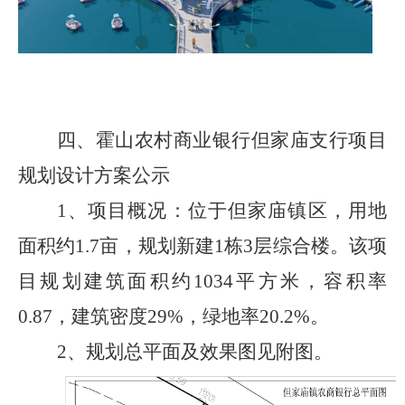
四、
霍山农村商业银行但家庙支行项目
规划设计方案公
示
1、
项目概况：
位于
但家庙镇
区，
用地
面积约
1.7
亩
，
规划新建
1
栋
3
层综合楼
。该项
目
规划建筑面积约
1034
平方米，容积率
0.87
，建筑密度
29%
，绿地率
20.2%
。
2、
规划总平面及效果图
见附图
。