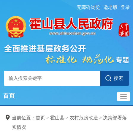
无障碍浏览
适老版
登录
首页
导
当前位置：
首页
> 霍山县
>
农村危房改造
>
决策部署落
航
实情况