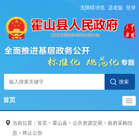
无障碍浏览
适老版
登录
首页
导
当前位置：
首页
> 霍山县
>
公共资源交易
>
政府采购信
航
息
>
终止公告