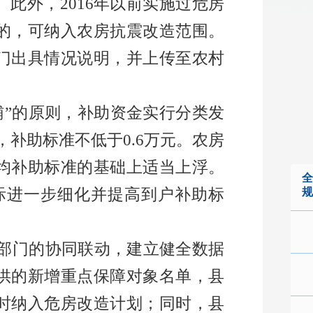
。此外，
2016
年以前实施过危房
的，可纳入农房抗震改造范围。
门出具情况说明，并上传至农村
辅
”
的原则，补助资金实行分类发
，补助标准不低于
0.6
万元。农房
均补助标准的基础上适当上浮。
全
际进一步细化并提高到户补助标
规
部门的协同联动，建立健全数据
供的新增重点保障对象名单，县
时纳入危房改造计划；同时，县