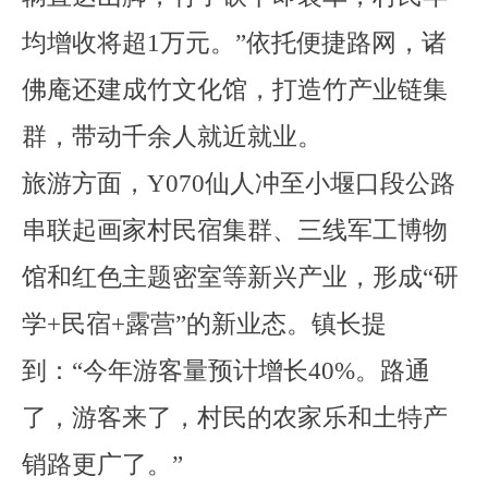
均增收
将
超
1
万元。
”
依托便捷路网，
诸
佛庵
还建成竹文化馆，打造竹产业链集
群，带动
千
余人就近就业。
旅游方面，
Y070
仙人冲至小堰口段
公路
串联起画家村民宿集群、三线军工博物
馆和红色主题密室
等新兴产业
，形成
“
研
学
+
民宿
+
露营
”
的新业态。镇长提
到：
“
今年游客量预计增长
40%
。路通
了，游客来了，村民的农家乐和土特产
销路更广了。
”