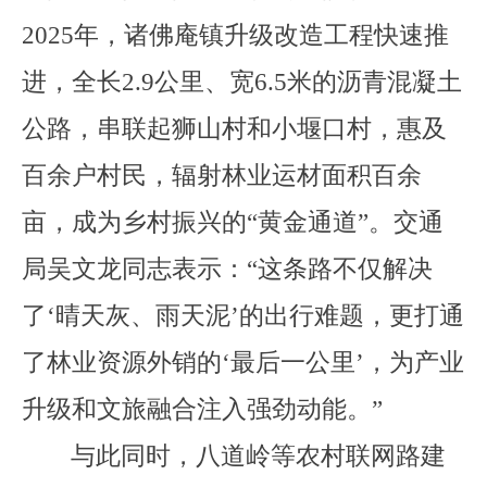
2025
年，诸佛庵镇升级改造工程
快速推
进
，全长
2.9
公里、宽
6
.5
米的沥青混凝土
公路，串联起狮山村和小堰口村，惠及
百余
户村民，辐射林业运材面积
百
余
亩，成为乡村振兴的
“
黄金通道
”
。
交通
局吴文龙
同志
表示：
“
这条路不仅解决
了
‘
晴天灰、雨天泥
’
的出行难题，更打通
了林业资源外销的
‘
最后一公里
’
，为产业
升级和文旅融合注入强劲动能。
”
与此同时，八道岭等
农村
联网路建