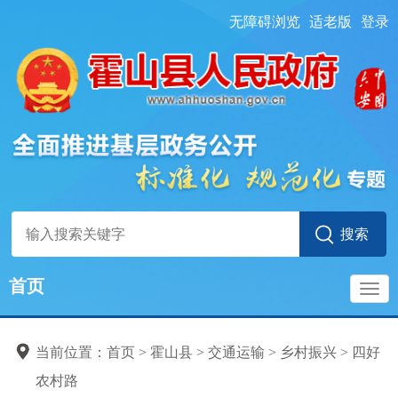
无障碍浏览
适老版
登录
首页
导
当前位置：
首页
> 霍山县
>
交通运输
>
乡村振兴
>
四好
航
农村路