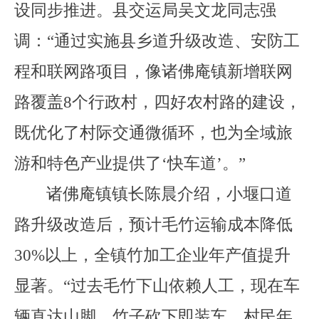
设同步推进。
县
交
运
局
吴文龙同志
强
调：
“
通过
实施
县乡道升级改造、安防工
程和联网路项目，
像
诸佛庵镇新增联网
路覆盖
8
个行政村，
四好农村路
的建设，
既优化了村际交通微循环，也为全域旅
游和特色产业提供了
‘
快车道
’
。
”
诸佛庵镇镇长
陈晨
介绍，小堰口道
路升级
改造
后，
预计
毛竹运输成本降低
30%
以上，全镇竹加工企业年产值提升
显著。
“
过去毛竹下山依赖人工，现在车
辆直达山脚，竹子砍下即装车，村民年