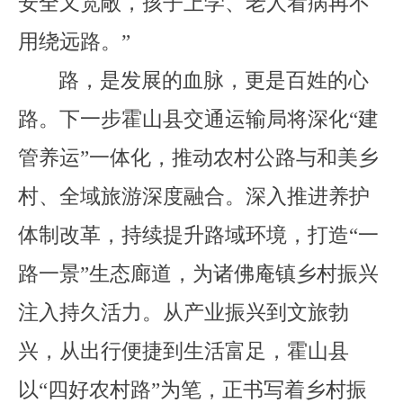
安全又宽敞，孩子上学、老人看病再不
用绕远路。
”
路，是发展的血脉，更是百姓的心
路。下一步
霍山县交通运输局
将深化
“
建
管养运
”
一体化，推动农村公路与
和美
乡
村、全域旅游深度融合。
深入推进
养护
体制改革
，持续提升路域环境，打造
“
一
路一景
”
生态廊道，为
诸佛庵镇
乡村振兴
注入持久活力。从产业振兴到文旅勃
兴，从出行便捷到生活富足，霍山县
以
“
四好农村路
”
为笔，正书写着乡村振