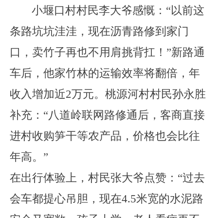
小堰口村村民李大爷感慨：
“
以前这
条路坑坑洼洼，现在沥青路修到家门
口，卖竹子再也不用肩挑背扛！
”
新路通
车后，他家竹林的运输效率
将
翻倍，年
收入增加近
2
万元。桃源河村村民孙永胜
补充：
“
八道岭联网路修通后，客商直接
进村收购笋干
等农产品
，价格
也会
比往
年高。
”
在出行体验上，村民张大爷点赞：
“
过去
会车都提心吊胆，现在
4.5
米宽的水泥路