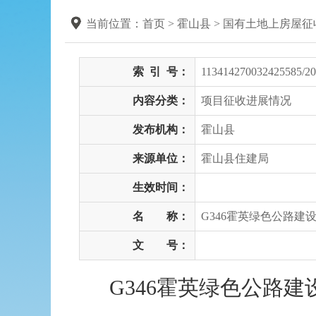
当前位置：
首页
> 霍山县
>
国有土地上房屋征
索
引
号：
113414270032425585/20
内容分类：
项目征收进展情况
发布机构：
霍山县
来源单位：
霍山县住建局
生效时间：
名 称：
G346霍英绿色公路
文 号：
G346霍英绿色公路