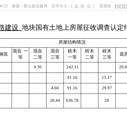
08:22
来源：霍山县住建局
文字大小：[
大
中
小
]
背景色：
公路建设
地块国有土地上房屋征收调查认定
房屋结构情况
混合
一
混合
混合
砖木
砖木
砖木
钢混
庇
等
二等
三等
一等
二等
三等
9.36
242.11
20.
91.16
15.17
4.66
91.16
29.97
20.44
636.78
20