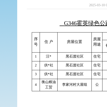
2025-03-10 
G346霍英绿色
序
房屋
住 户
房屋位置
号
用途
1
汪*
黑石渡社区
住宅
2
供*社
黑石渡社区
住宅
3
供*社
黑石渡社区
住宅
衡山粮油
4
李家河村大屋组
公
工贸