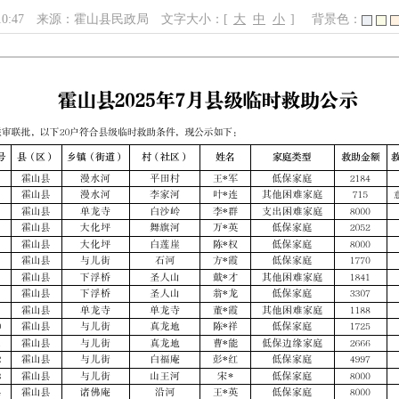
10:47
来源：霍山县民政局
文字大小：[
大
中
小
]
背景色：