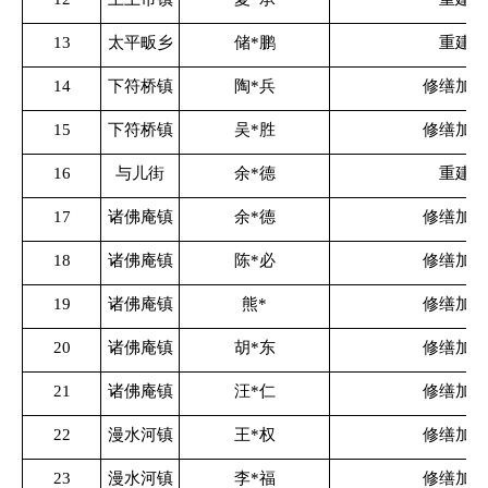
13
太平畈乡
储*鹏
重建
14
下符桥镇
陶*兵
修缮加固
15
下符桥镇
吴*胜
修缮加固
16
与儿街
余*德
重建
17
诸佛庵镇
余*德
修缮加固
18
诸佛庵镇
陈*必
修缮加固
19
诸佛庵镇
熊*
修缮加固
20
诸佛庵镇
胡*东
修缮加固
21
诸佛庵镇
汪*仁
修缮加固
22
漫水河镇
王*权
修缮加固
23
漫水河镇
李*福
修缮加固