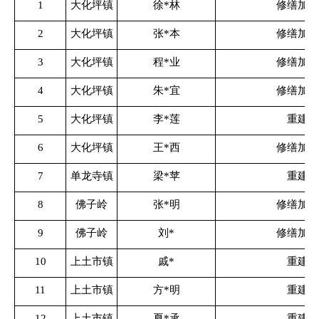
1
大化坪镇
徐*林
修缮加固
2
大化坪镇
张*本
修缮加固
3
大化坪镇
程*业
修缮加固
4
大化坪镇
朱*宜
修缮加固
5
大化坪镇
李*莲
重建
6
大化坪镇
王*西
修缮加固
7
单龙寺镇
梁*苹
重建
8
佛子岭
张*明
修缮加固
9
佛子岭
刘*
修缮加固
10
上土市镇
戚*
重建
11
上土市镇
方*明
重建
12
上土市镇
夏*承
重建