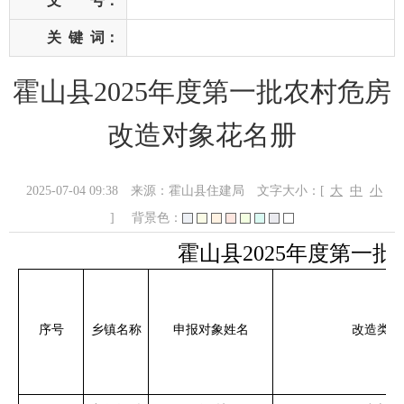
文 号：
关
键
词：
霍山县2025年度第一批农村危房
改造对象花名册
2025-07-04 09:38
来源：霍山县住建局
文字大小：[
大
中
小
]
背景色：
霍山县2025年度第一
序号
乡镇名称
申报对象姓名
改造类型