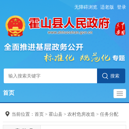
无障碍浏览
适老版
登录
首页
导
当前位置：
首页
> 霍山县
>
农村危房改造
>
任务分配
航