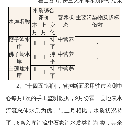
霍山县
9
月份三大水库水质评价结果
水质综合
评价
营养状
主要污染物及超标
水库名称
态
倍数
本
上
变
月
月
化
中
营养
磨子潭水
持
Ⅱ
Ⅱ
-
库
平
佛子岭水
持
中营养
Ⅱ
Ⅱ
-
库
平
白莲崖水
Ⅱ
持
中
营养
Ⅱ
-
库
平
2
、“十四五”期间，
省控断面采用驻市监测中
心每月
1
次的手工监测数据，
9
月份霍山县地表水
河流总体水质为优。与上月相比，
水质状况持
平，
6
条入库河流中
石家河水
质类别为
Ⅰ类，其余