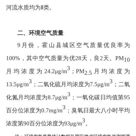
河流水质均为Ⅱ类
。
二、环境空气质量
9
月份，霍山县城区空气质量优良率为
100
%
，其中空气质量为优
28
天，良
2
天。
PM
10
3
月均浓度为
24.2
μg/m
；
PM
月均浓度为
2.5
3
3
13.5
μg/m
；二氧化硫月均浓度为
7.5
μg/m
；二氧
3
化氮月均浓度为
8.7
μg/m
；一氧化碳日均值第
95
3
百分位浓度为
0.7
m
g/m
；臭氧日最大八小时平均
3
浓度第
90
百分位浓度为
93
μg/m
。