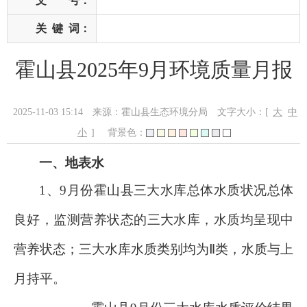
文 号：
关
键
词：
霍山县2025年9月环境质量月报
2025-11-03 15:14
来源：霍山县生态环境分局
文字大小：[
大
中
小
]
背景色：
一、地表水
1
、
9
月份霍山县三大水库总体水质状况
总体
良好
，监测营养状态的三大水库，
水质均呈现
中
营养
状态；
三大水库水质类别均为
Ⅱ类
，
水质与上
月持平
。