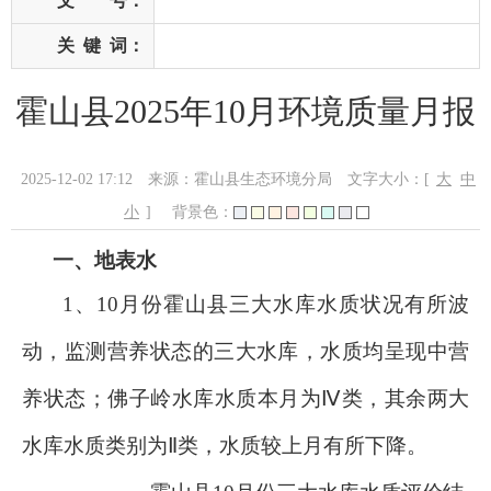
文 号：
关
键
词：
霍山县2025年10月环境质量月报
2025-12-02 17:12
来源：霍山县生态环境分局
文字大小：[
大
中
小
]
背景色：
一、地表水
1
、
10
月份霍山县三大水库水质状况
有所波
动
，监测营养状态的三大水库，
水质均呈现
中
营
养
状态；
佛子岭水库水质本月为
Ⅳ类，其余两大
水库水质类别为Ⅱ类
，
水质较上月有所下降
。