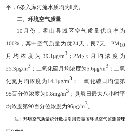
平，
6
条入库河流水质均为Ⅱ类
。
二、环境空气质量
10
月份，霍山县城区空气质量优良率为
100
%
，其中空气质量为优
24
天，良
7
天。
PM
10
3
月均浓度为
39.1
μg/m
；
PM
月均浓度为
2.5
3
3
25.3
μg/m
；二氧化硫月均浓度为
5.6
μg/m
；二氧
3
化氮月均浓度为
14.1
μg/m
；一氧化碳日均值第
3
95
百分位浓度为
0.8
m
g/m
；臭氧日最大八小时平
3
均浓度第
90
百分位浓度为
96
μg/m
。
注：环境空气质量统计数据引用安徽省环境空气监测管理