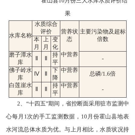
霍山县
10
月份三大水库水质评价结
果
水质综合
评价
营养状
主要污染物及超标
水库名称
态
倍数
本
上
变
月
月
化
中
营养
磨子潭水
持
Ⅱ
Ⅱ
-
库
平
佛子岭水
下
中营养
Ⅳ
Ⅱ
总磷
/1.6
倍
库
降
白莲崖水
持
中
营养
Ⅱ
Ⅱ
-
库
平
2
、“十四五”期间，
省控断面采用驻市监测中
心每月
1
次的手工监测数据，
10
月份霍山县地表
水河流总体水质为优。与上月相比，
水质状况持