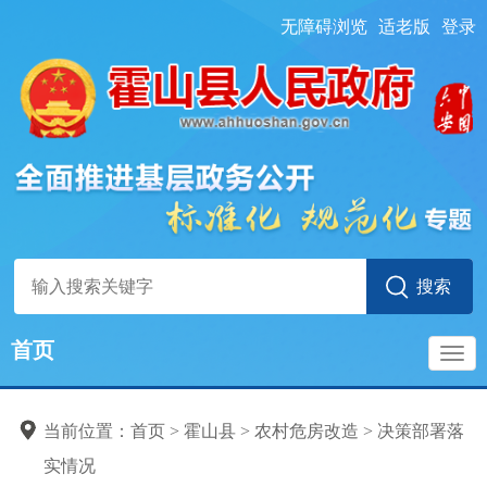
无障碍浏览
适老版
登录
首页
导
当前位置：
首页
> 霍山县
>
农村危房改造
>
决策部署落
航
实情况