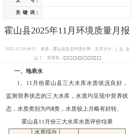
文 号：
关
键
词：
霍山县2025年11月环境质量月报
2025-12-29 09:37
来源：霍山县生态环境分局
文字大小：[
大
中
小
]
背景色：
一、地表水
1
、
11
月份霍山县三大水库水质状况
良好
，
监测营养状态的三大水库，
水质均呈现
中
营养
状
态
，
水质类别为均
Ⅱ类
，
水质较上月略有好转
。
霍山县
11
月份三大水库水质评价结果
水质综合