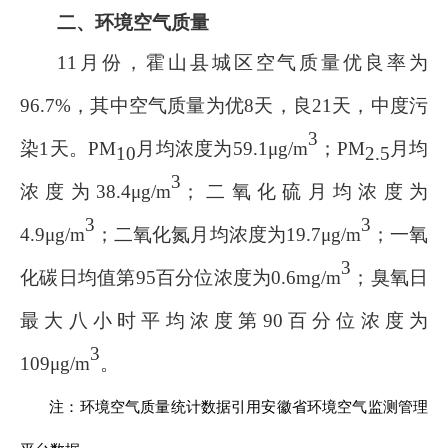
二、环境空气质量
11
月份，霍山县城区空气质量优良率为
96.7
%
，其中空气质量为优
8
天，良
21
天
，
中度污
3
染
1
天
。
PM
月均浓度为
59.1
μg/m
；
PM
月均
10
2.5
3
浓度为
38.4
μg/m
；二氧化硫月均浓度为
3
3
4.9
μg/m
；二氧化氮月均浓度为
19.7
μg/m
；一氧
3
化碳日均值第
95
百分位浓度为
0.6
m
g/m
；臭氧日
最大八小时平均浓度第
90
百分位浓度为
3
109
μg/m
。
注：环境空气质量统计数据引用安徽省环境空气监测管理