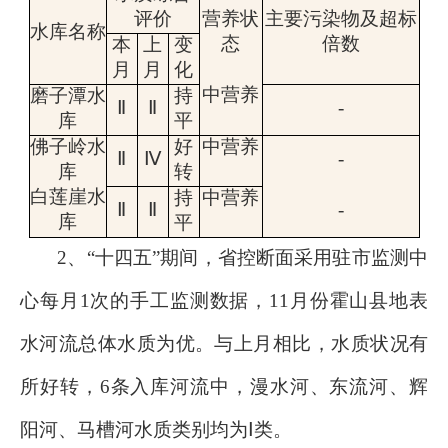
评价
营养状
主要污染物及超标
水库名称
态
倍数
本
上
变
月
月
化
中
营养
磨子潭水
持
Ⅱ
Ⅱ
-
库
平
佛子岭水
好
中营养
Ⅱ
Ⅳ
-
库
转
白莲崖水
持
中
营养
Ⅱ
Ⅱ
-
库
平
2
、“十四五”期间，
省控断面采用驻市监测中
心每月
1
次的手工监测数据，
11
月份霍山县地表
水河流总体水质为优。与上月相比，
水质状况
有
所好转
，
6
条入库河流
中，漫水河、东流河、辉
阳河、马槽河
水质
类别
均为
Ⅰ
类
。