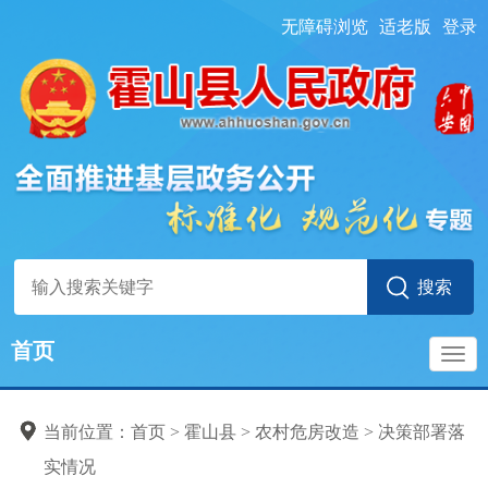
无障碍浏览
适老版
登录
首页
导
当前位置：
首页
> 霍山县
>
农村危房改造
>
决策部署落
航
实情况