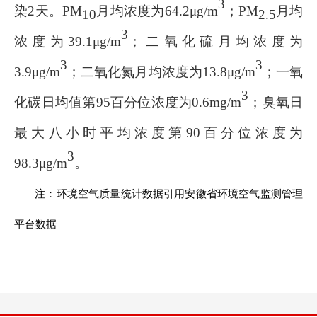
3
染
2
天
。
PM
月均浓度为
64.2
μg/m
；
PM
月均
10
2.5
3
浓度为
39.1
μg/m
；二氧化硫月均浓度为
3
3
3.9
μg/m
；二氧化氮月均浓度为
13.8
μg/m
；一氧
3
化碳日均值第
95
百分位浓度为
0.6
m
g/m
；臭氧日
最大八小时平均浓度第
90
百分位浓度为
3
98.3
μg/m
。
注：环境空气质量统计数据引用安徽省环境空气监测管理
平台数据