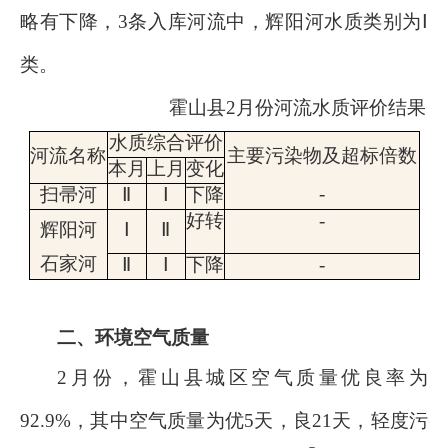
略有下降
，
3
条入库河流
中，辉阳河
水质
类别
为
Ⅰ
类
。
霍山县
2
月份
河流
水质评价结果
水质综合评价
河流
名称
主要污染物及超标倍数
本月
上月
变化
-
扫帚河
Ⅱ
Ⅰ
下降
好转
-
辉阳河
Ⅰ
Ⅱ
石家河
Ⅱ
Ⅰ
下降
-
二、环境空气质量
2
月份，霍山县城区空气质量优良率为
92.9
%
，其中空气质量为
优
5
天，
良
21
天
，
轻度污