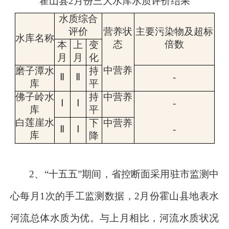
霍山县
2
月份三大水库水质评价结果
水质综合
评价
营养状
主要污染物及超标
水库名称
态
倍数
本
上
变
月
月
化
中
营养
磨子潭水
持
Ⅱ
Ⅱ
-
库
平
佛子岭水
持
中营养
Ⅰ
Ⅰ
-
库
平
白莲崖水
下
中
营养
Ⅱ
Ⅰ
-
库
降
2、
“
十五五
”期间，
省控断面采用驻市监测中
心每月
1
次的手工监测数据，
2
月份霍山县地表水
河流总体水质为优。与上月相比，
河流
水质状况