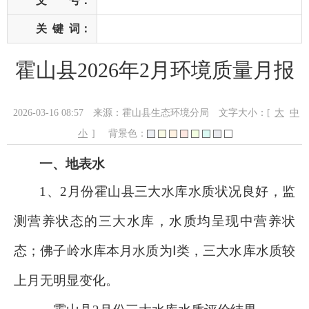
文 号：
关
键
词：
霍山县2026年2月环境质量月报
2026-03-16 08:57
来源：霍山县生态环境分局
文字大小：[
大
中
小
]
背景色：
一、地表水
1
、
2
月
份霍山县三大水库水质状况
良好
，监
测营养状态的三大水库，
水质均呈现
中
营养
状
态
；
佛子岭水库本月水质为
Ⅰ类
，
三大水库水质较
上月无明显变化
。