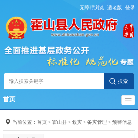
无障碍浏览
适老版
登录
首页
导
当前位置：
首页
> 霍山县
>
救灾
>
备灾管理
>
预警信息
航