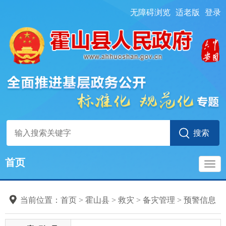
无障碍浏览
适老版
登录
首页
导
当前位置：
首页
> 霍山县
>
救灾
>
备灾管理
>
预警信息
航