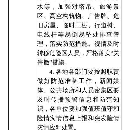
水等，加强对塔吊、
旅游景
区、
高空构筑物、广告牌、危
旧房屋、临时工棚、行道树、
电线杆等易倒易坠处排查管
理，落实防范措施。视情及时
转移危险区人员，严格落实
“
关
停撤
”
措施。
4.
各地各部门要按照职责
做好防范准备工作，新闻媒
体、公共场所和人员密集区要
及时传播预警信息和防范知
识，各单位要加强值班值守和
险情灾情信息上报
和
突发险情
灾情应对处置。