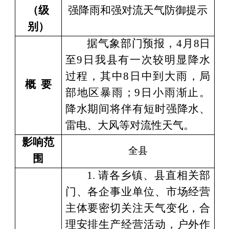
（级
强降雨和强对流天气防御提示
别）
据气象部门预报，
4
月
8
日
至
9
日我县有一次较明显降水
过程，其中
8
日中到大雨，局
概
要
部地区暴雨；
9
日小雨渐止。
降水期间将伴有短时强降水、
雷电、大风等对流性天气。
影响范
全
县
围
1.
请各乡镇、县直相关部
门、各企事业单位、市场经营
主体要密切关注天气变化，合
理安排生产经营活动，户外作