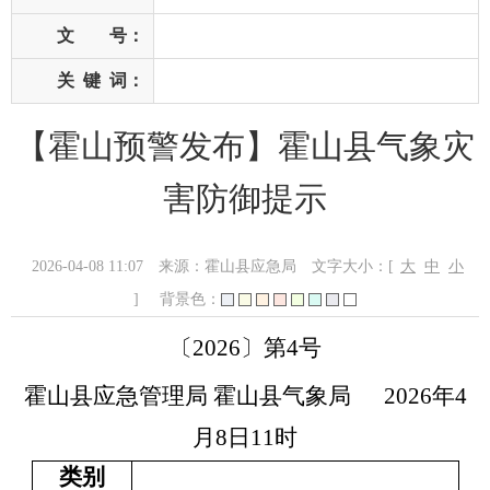
文 号：
关
键
词：
【霍山预警发布】霍山县气象灾
害防御提示
2026-04-08 11:07
来源：霍山县应急局
文字大小：[
大
中
小
]
背景色：
〔
202
6
〕第
4
号
霍山县
应急管理局
霍山县
气象局
202
6
年
4
月
8
日
1
1
时
类别