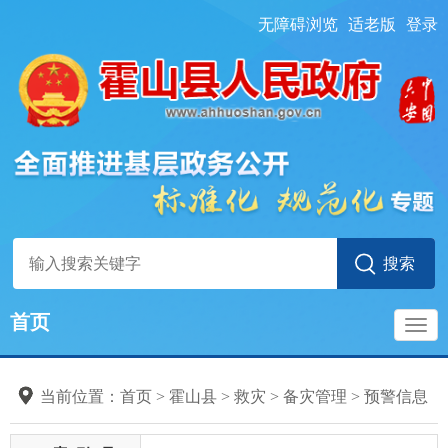
无障碍浏览
适老版
登录
首页
导
当前位置：
首页
> 霍山县
>
救灾
>
备灾管理
>
预警信息
航