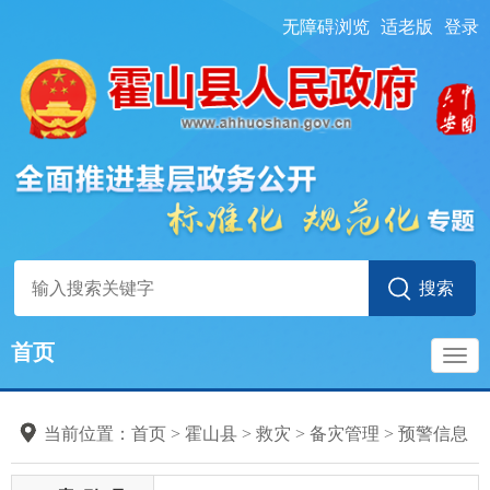
无障碍浏览
适老版
登录
首页
导
当前位置：
首页
> 霍山县
>
救灾
>
备灾管理
>
预警信息
航