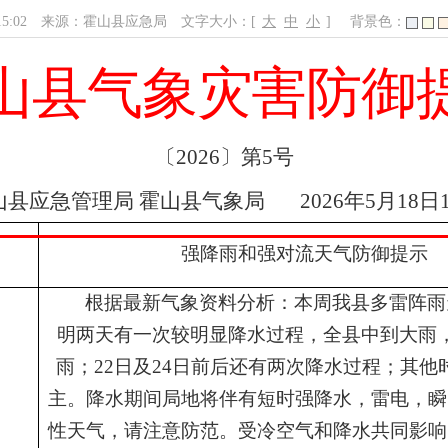
15:02
来源：霍山县应急局
文字大小：[
大
中
小
]
背景色：
山县
气象灾害防御
〔
202
6
〕第
5
号
山县
应急管理局
霍山县
气象局
202
6
年
5
月
18
日
强降雨和强对流天气防御提示
）
根据最新气象资料分析：本周我县多雷阵雨
明两天有一次较明显降水过程，全县中到大雨
雨；
22
日及
24
日前后还有两次降水过程；其他
主。降水期间局地将伴有短时强降水，雷电，瞬
性天气，请注意防范。受冷空气和降水共同影响