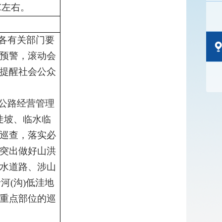
℃
左右。
各有关部门要
预警，滚动会
提醒社会公众
公路
经营管理
陡坡、临水临
巡查，落实必
突出做好山洪
水道路、涉山
沿河
(
沟
)
低洼地
重点部位的巡