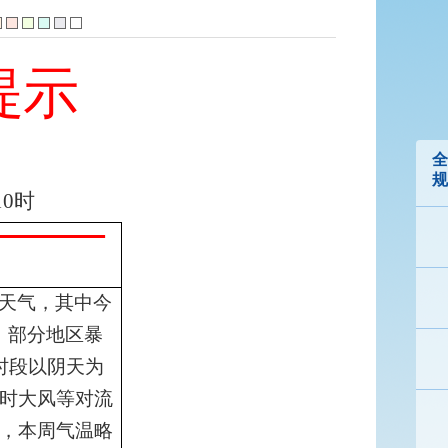
提示
全
规
1
0
时
天气，其中今
，部分地区暴
时段以阴天为
时大风等对流
，本周气温略