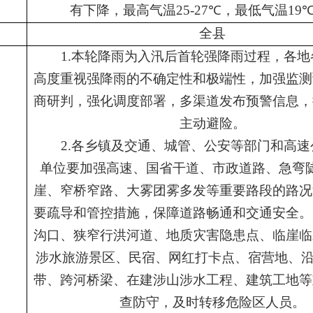
有下降，最高气温
25-27
℃
，最低气温
19
围
全
县
1.
本轮降雨为入汛后首轮强降雨过程，各地
高度重视强降雨的不确定性和极端性，加强监测
商研判，强化调度部署，多渠道发布预警信息，
主动避险。
2.
各乡镇及
交通、
城管、
公安等部门
和
高速
单位
要加强高速、国省干道、市政道路、急弯
崖、窄桥窄路
、
大雾团雾多发
等重要路段的路况
要疏导和管控措施
，
保障道路畅通和交通安全。
沟口、狭窄行洪河道、地质灾害隐患点、临崖临
涉水旅游景区、民宿、网红打卡点、宿营地、
带、跨河桥梁、在建涉山涉水工程、建筑工地等
查防守，及时转移危险区人员
。