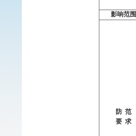
影响范
防
范
要
求