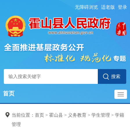
无障碍浏览
适老版
登录
首页
导
当前位置：
首页
> 霍山县
>
义务教育
>
学生管理
>
学籍
航
管理