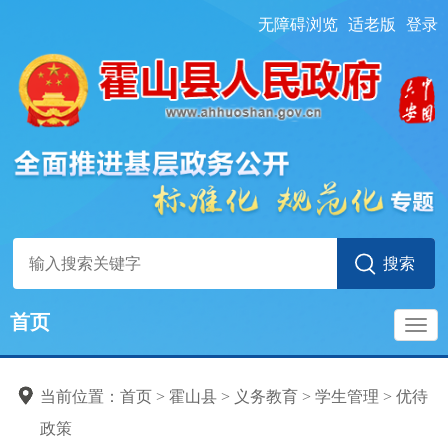
无障碍浏览
适老版
登录
首页
导
当前位置：
首页
> 霍山县
>
义务教育
>
学生管理
>
优待
航
政策