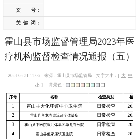
文 号：
关
键
词：
霍山县市场监督管理局2023年医
疗机构监督检查情况通报（五）
2023-05-31 11:06
来源：霍山县市场监管局
文字大小：[
大
中
小
]
背景色：
序号
名称
检查类别
检查
1
霍山县大化坪镇中心卫生院
日常检查
2023.
2
日常检查
2023.
霍山县单龙寺曹流政个体诊所
3
日常检查
2023.
霍山县中医院医共体集团单龙寺分院
4
日常检查
2023.
霍山县但家庙镇卫生院