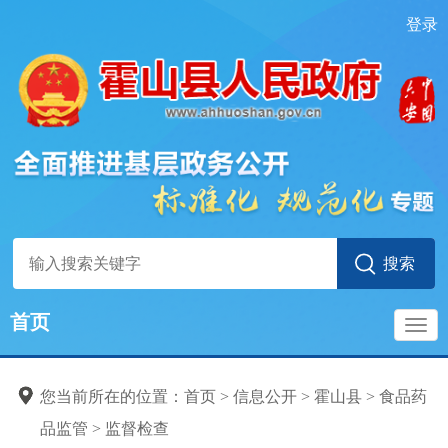
登录
首页
导
您当前所在的位置：
首页
>
信息公开
>
霍山县
>
食品药
航
品监管
>
监督检查
食品药品监管