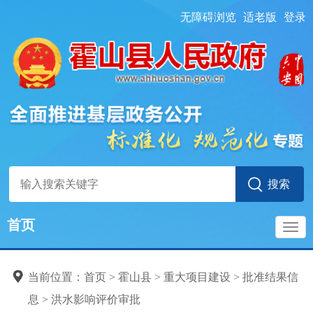
无障碍浏览
适老版
登录
首页
导
当前位置：
首页
> 霍山县
>
重大项目建设
>
批准结果信
航
息
>
洪水影响评价审批