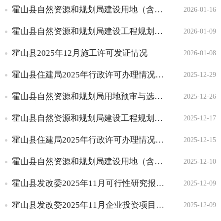
规划许可证核发
霍山县自然资源和规划局建设用地（含临时用地）规划许可（一）
2026-01-16
建设工程规划许可证核发
乡村建设规划许可证核发
霍山县自然资源和规划局建设工程规划许可（一）
2026-01-09
建筑工程施工许可证核发
霍山县2025年12月施工许可发证情况
2026-01-08
招标事项审批核准结果
取水许可审批
霍山县住建局2025年行政许可办理情况（二十七）
2025-12-29
生产建设项目水土保持方
案审批
霍山县自然资源和规划局用地预审与选址意见书（七）
2025-12-26
洪水影响评价审批
霍山县自然资源和规划局建设工程规划许可（二十三）
2025-12-17
招标投标信息
征收土地信息
霍山县住建局2025年行政许可办理情况（二十六）
2025-12-15
重大设计变更信息
霍山县自然资源和规划局建设用地（含临时用地）规划许可（十六）
2025-12-10
施工信息
霍山县发改委2025年11月可行性研究报告审批情况
2025-12-09
质量安全监督信息
竣工有关信息
霍山县发改委2025年11月企业投资项目备案一览表
2025-12-09