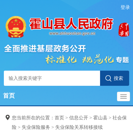
登录
社会保险
社会保险登记
标准目录
社会保险参保信息维护
首页
社会保险缴费申报
导
社会保险参保缴费记录查询
您当前所在的位置：
首页
>
信息公开
>
霍山县
>
社会保
养老保险服务
航
险
>
失业保险服务
>
失业保险关系转移接续
工伤保险服务