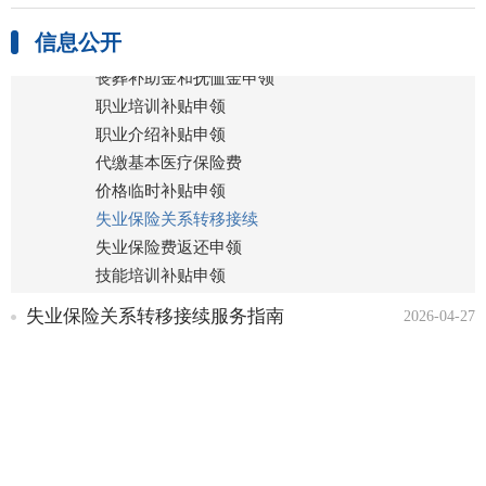
失业保险服务
信息公开
失业保险金申领
丧葬补助金和抚恤金申领
职业培训补贴申领
职业介绍补贴申领
代缴基本医疗保险费
价格临时补贴申领
失业保险关系转移接续
失业保险费返还申领
技能培训补贴申领
企业年金方案备案
失业保险关系转移接续服务指南
2026-04-27
社会保障卡服务
对用人单位未按规定为劳动
者办理社会保险和缴纳社
会保险费的责令限期补缴