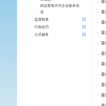
霍
药品零售许可企业基本信
霍
息
监督检查
霍
行政处罚
霍
公共服务
霍
霍
霍
霍
霍
霍
霍