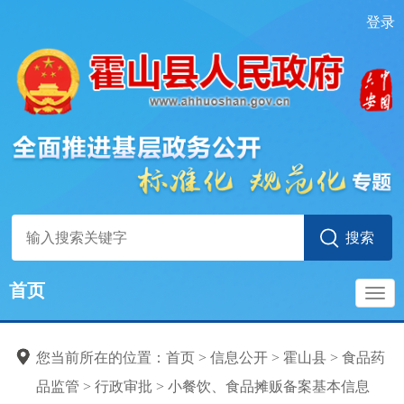
登录
首页
食品药品监管
导
标准目录
您当前所在的位置：
首页
>
信息公开
>
霍山县
>
食品药
行政审批
航
品监管
>
行政审批
>
小餐饮、食品摊贩备案基本信息
食品经营许可服务指南